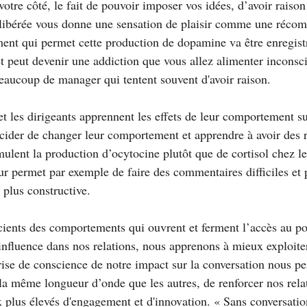
votre côté, le fait de pouvoir imposer vos idées, d’avoir raiso
libérée vous donne une sensation de plaisir comme une récom
nt qui permet cette production de dopamine va être enregistr
peut devenir une addiction que vous allez alimenter inconsc
beaucoup de manager qui tentent souvent d'avoir raison.
t les dirigeants apprennent les effets de leur comportement su
écider de changer leur comportement et apprendre à avoir des r
mulent la production d’ocytocine plutôt que de cortisol chez le
ur permet par exemple de faire des commentaires difficiles et 
 plus constructive.
ients des comportements qui ouvrent et ferment l’accès au pot
influence dans nos relations, nous apprenons à mieux exploiter
prise de conscience de notre impact sur la conversation nous p
la même longueur d’onde que les autres, de renforcer nos relat
 plus élevés d'engagement et d'innovation. « Sans conversatio