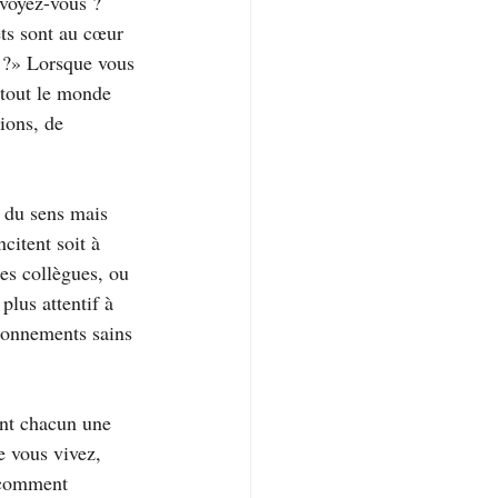
nvoyez-vous ? 
ts sont au cœur 
 ?» Lorsque vous 
 tout le monde 
ions, de 
t du sens mais 
citent soit à 
es collègues, ou 
lus attentif à 
ronnements sains 
ont chacun une 
e vous vivez, 
r comment 