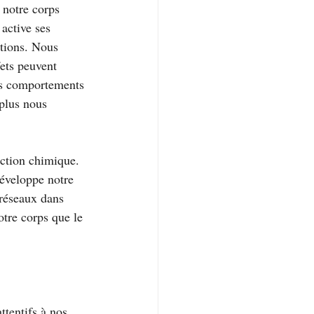
 notre corps 
active ses 
tions. Nous 
ets peuvent 
os comportements 
plus nous 
action chimique. 
développe notre 
 réseaux dans 
otre corps que le 
ttentifs à nos 