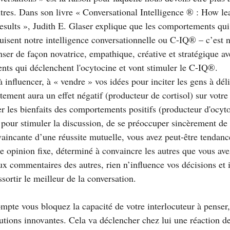
utres. Dans son livre « Conversational Intelligence ® : How lea
results », Judith E. Glaser explique que les comportements qu
uisent notre intelligence conversationnelle ou C-IQ® – c’est n
ser de façon novatrice, empathique, créative et stratégique ave
nts qui déclenchent l'ocytocine et vont stimuler le C-IQ®.
 influencer, à « vendre » vos idées pour inciter les gens à déli
tement aura un effet négatif (producteur de cortisol) sur votre 
r les bienfaits des comportements positifs (producteur d'ocyto
pour stimuler la discussion, de se préoccuper sincèrement de l
aincante d’une réussite mutuelle, vous avez peut-être tendance
ne opinion fixe, déterminé à convaincre les autres que vous av
ux commentaires des autres, rien n’influence vos décisions et i
ssortir le meilleur de la conversation.
pte vous bloquez la capacité de votre interlocuteur à penser, 
utions innovantes. Cela va déclencher chez lui une réaction de