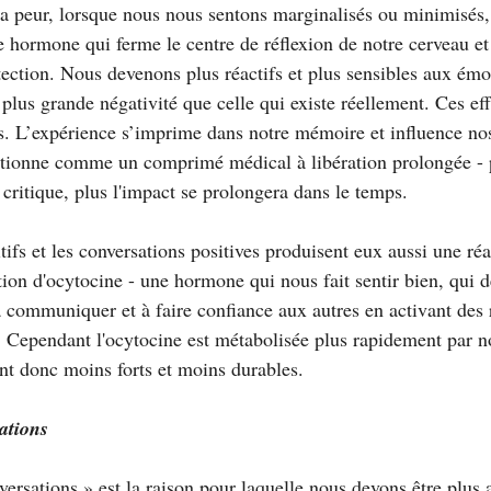
u la peur, lorsque nous nous sentons marginalisés ou minimisés,
e hormone qui ferme le centre de réflexion de notre cerveau et 
ction. Nous devenons plus réactifs et plus sensibles aux émo
lus grande négativité que celle qui existe réellement. Ces eff
s. L’expérience s’imprime dans notre mémoire et influence n
nctionne comme un comprimé médical à libération prolongée - 
critique, plus l'impact se prolongera dans le temps.
ifs et les conversations positives produisent eux aussi une ré
tion d'ocytocine - une hormone qui nous fait sentir bien, qui 
 à communiquer et à faire confiance aux autres en activant des
l. Cependant l'ocytocine est métabolisée plus rapidement par n
ront donc moins forts et moins durables.
ations
ersations » est la raison pour laquelle nous devons être plus a