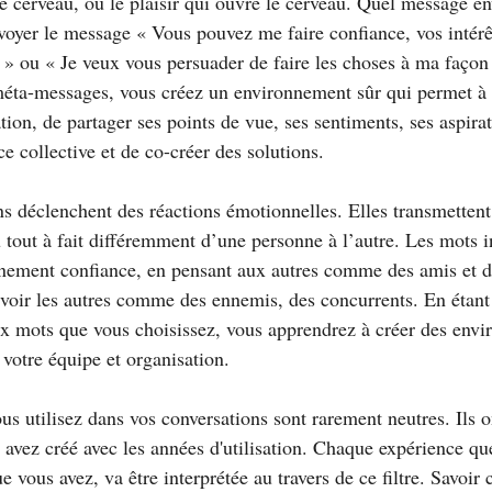
le cerveau, ou le plaisir qui ouvre le cerveau. Quel message e
nvoyer le message « Vous pouvez me faire confiance, vos intérê
» ou « Je veux vous persuader de faire les choses à ma façon
méta-messages, vous créez un environnement sûr qui permet à
ation, de partager ses points de vue, ses sentiments, ses aspirat
ce collective et de co-créer des solutions.
ons déclenchent des réactions émotionnelles. Elles transmetten
u tout à fait différemment d’une personne à l’autre. Les mots in
leinement confiance, en pensant aux autres comme des amis et d
 voir les autres comme des ennemis, des concurrents. En étant p
ux mots que vous choisissez, vous apprendrez à créer des envi
votre équipe et organisation.
ous utilisez dans vos conversations sont rarement neutres. Ils 
 avez créé avec les années d'utilisation. Chaque expérience qu
 vous avez, va être interprétée au travers de ce filtre. Savoi