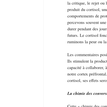
la critique, le rejet o
produit du cortisol, un
comportements de prote
percevons souvent une p
durer pendant des jour
futurs. Le cortisol fo
ruminons la peur ou la 
Les commentaires posit
Ils stimulent la produc
capacité à collaborer,
notre cortex préfronta
cortisol, ses effets se
La chimie des convers
Cette « chimie des conv