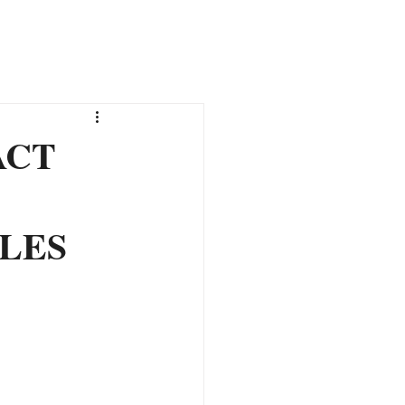
ticles
Contact
Plus...
Se connecter
ACT
 LES