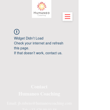
Widget Didn’t Load
Check your internet and refresh
this page.
If that doesn’t work, contact us.
Contact
Humaneo Coaching
Email:
jb.rubens@humaneocoaching.com
Tel: +32 478 99 03 58