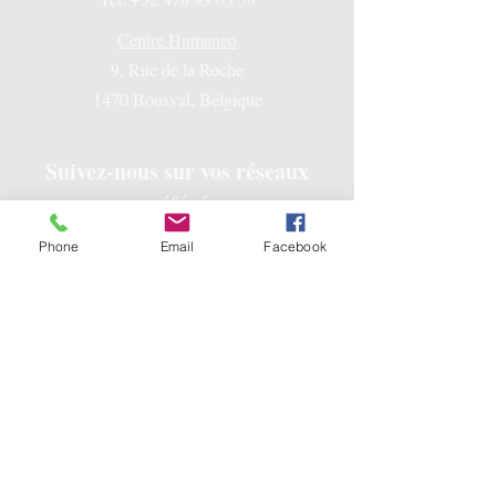
Centre Humaneo
9, Rue de la Roche
1470 Bousval, Belgique
Suivez-nous sur vos réseaux
préférés
Phone
Email
Facebook
© 2026 by Humaneo Coaching