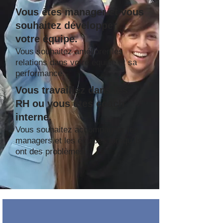
Vous êtes manager et vous
souhaitez développer
votre équipe.
Vous souhaitez améliorer les
relations dans votre équipe et sa
.
performance
Vous travaillez dans les
RH ou vous êtes coach
interne.
Vous souhaitez accompagner les
managers et les équipes lorsqu'ils
ont des problèmes.