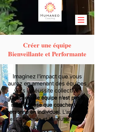
Créer une équipe
Bienveillante et Performante
Imaginez l'impact que vous
aurez en amenant des équipes
vers la réussite collective!
Coacher une équipe n’est pas la
même chose que coacher une
personne en individuel
. L’approche
est différente et les outils aussi.