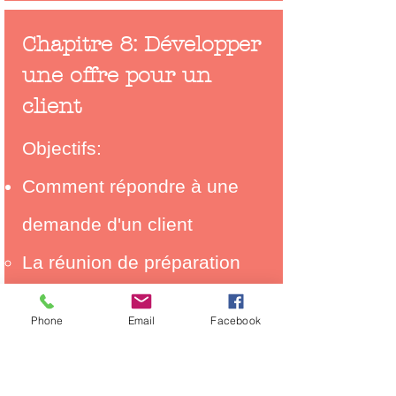
Chapitre 8: Développer
une offre pour un
client
Objectifs:
Comment répondre à une
demande d'un client
La réunion de préparation
La création de l'offre​
Phone
Email
Facebook
La détermination du prix