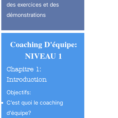
des exercices et des
démonstrations
Coaching D'équipe:
NIVEAU 1
Chapitre 1:
Introduction
Objectifs:
C'est quoi le coaching
d'équipe?