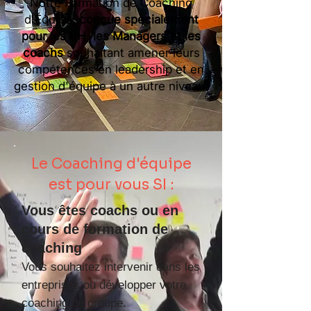
Notre Formation de Coaching
d'Équipe,
conçue spécialement
pour les RH, les Managers et les
coachs
souhaitant amener leurs
compétences en leadership et en
gestion d'équipe à un autre niveau.
Le Coaching d'équipe
est pour vous SI :
Vous êtes coachs ou en
cours de formation de
coaching
Vous souhaitez intervenir dans les
entreprises ou développer votre
coaching de groupe
.