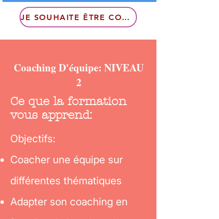
JE SOUHAITE ÊTRE CONTACTÉ
Coaching D'équipe: NIVEAU
2
Ce que la formation
vous apprend:
Objectifs:
Coacher une équipe sur
différentes thématiques
Adapter son coaching en