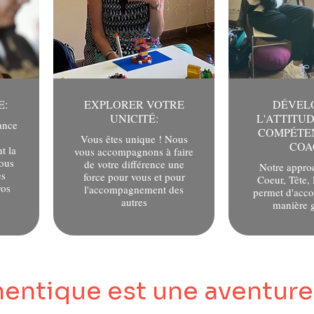
EXPLORER VOTRE
DÉVEL
UNICITÉ:
L'ATTITUD
ance
COMPÉTE
Vous êtes unique ! Nous
COA
t la
vous accompagnons à faire
vous
de votre différence une
Notre appro
es
force pour vous et pour
Coeur, Tête, 
ros
l'accompagnement des
permet d'acc
autres
manière 
ntique est une aventur