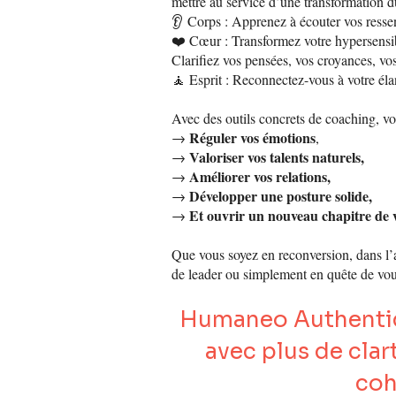
mettre au service d’une transformation d
👂
Corps : Apprenez à écouter vos ressent
❤️ Cœur : Transformez votre hypersensibi
Clarifiez vos pensées, vos croyances, vo
🧘 Esprit : Reconnectez-vous à votre élan
Avec des outils concrets de coaching, vo
Réguler vos émotions
→
,
Valoriser vos talents naturels,
→
Améliorer vos relations,
→
Développer une posture solide,
→
Et ouvrir un nouveau chapitre de vi
→
Que vous soyez en reconversion, dans l
de leader ou simplement en quête de v
Humaneo Authentiq
avec plus de clar
coh