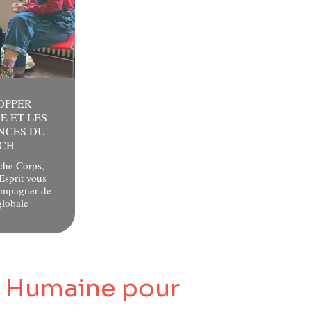
OPPER
E ET LES
NCES DU
CH
che Corps,
Esprit vous
ompagner de
globale
e Humaine pour