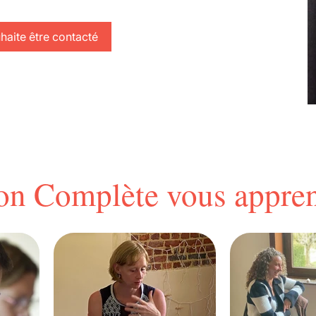
haite être contacté
on Complète vous appren