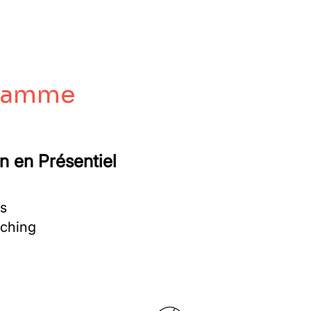
gramme
on en Présentiel
ns
aching