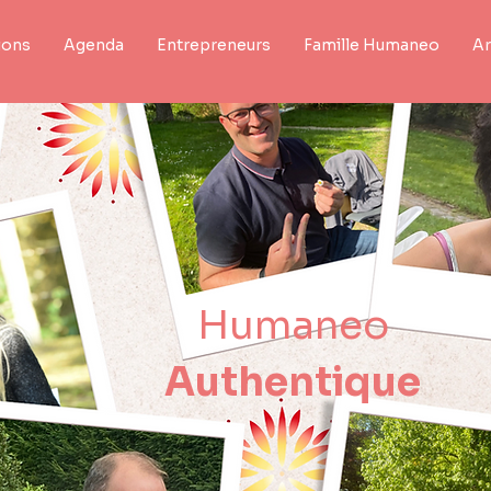
ions
Agenda
Entrepreneurs
Famille Humaneo
Ar
Humaneo
Authentique