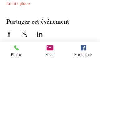
En lire plus >
Partager cet événement
Phone
Email
Facebook
Contact
Humaneo Coaching
Email:
jb.rubens@humaneocoaching.com
Tel: +32 478 99 03 58
Centre Humaneo
9, Rue de la Roche
1470 Bousval, Belgique
Suivez-nous sur vos réseaux