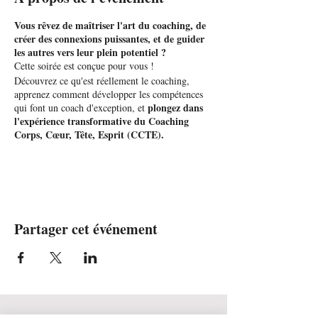
Vous rêvez de maîtriser l'art du coaching, de
créer des connexions puissantes, et de guider
les autres vers leur plein potentiel ?
Cette soirée est conçue pour vous !
Découvrez ce qu'est réellement le coaching,
apprenez comment développer les compétences
plongez dans
qui font un coach d'exception, et
l'expérience transformative du Coaching
Corps, Cœur, Tête, Esprit (CCTE).
Assistez à une démonstration de coaching en
direct
qui vous montrera la magie de guider
quelqu'un vers la clarté et l'action. Vous
réaliserez que le coaching n'est pas seulement des
compétences, des techniques, c'est un savoir être
Partager cet événement
que nous pouvons tous cultiver.
Cette soirée est bien plus qu'une simple
rencontre. C'est une invitation à explorer le
potentiel illimité du coaching
, à comprendre
comment il peut être un catalyseur de
changement, non seulement pour les autres mais