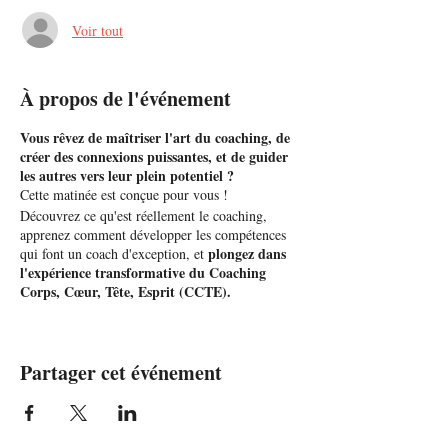
Voir tout
À propos de l'événement
Vous rêvez de maîtriser l'art du coaching, de
créer des connexions puissantes, et de guider
les autres vers leur plein potentiel ?
Cette matinée est conçue pour vous !
Découvrez ce qu'est réellement le coaching,
apprenez comment développer les compétences
plongez dans
qui font un coach d'exception, et
l'expérience transformative du Coaching
Corps, Cœur, Tête, Esprit (CCTE).
Cette matinée est bien plus qu'une simple
rencontre. C'est une invitation à explorer le
Partager cet événement
potentiel illimité du coaching
, à comprendre
comment il peut être un catalyseur de
changement, non seulement pour les autres mais
aussi pour vous-même.
Rejoignez-nous pour vivre une expérience et