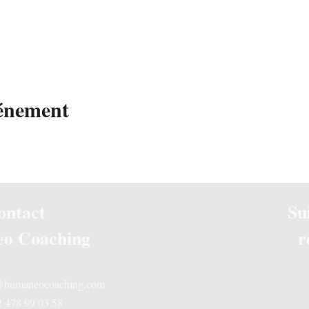
vénement
ontact
Su
o Coaching
r
s@humaneocoaching.com
2 478 99 03 58