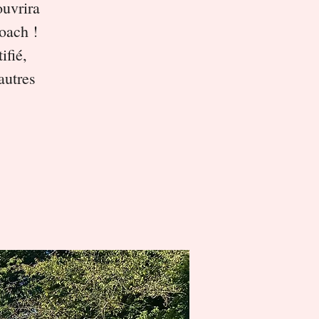
ouvrira
coach !
ifié,
autres