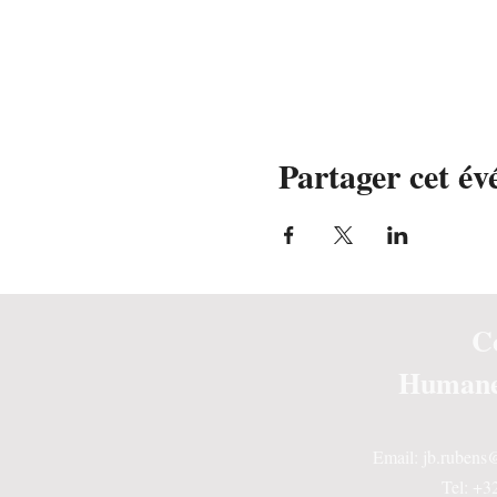
Partager cet é
C
Humane
Email:
jb.ruben
Tel: +3