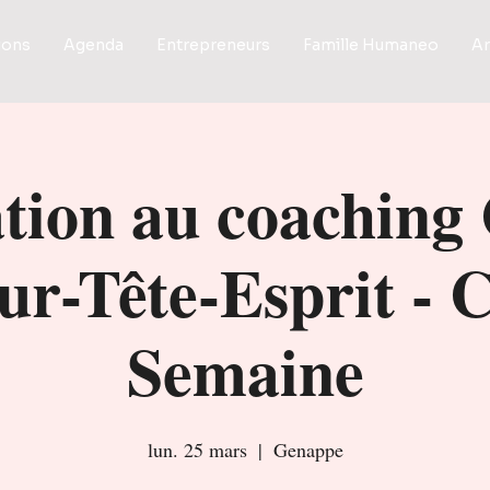
ions
Agenda
Entrepreneurs
Famille Humaneo
Ar
tion au coaching 
ur-Tête-Esprit - C
Semaine
lun. 25 mars
  |  
Genappe