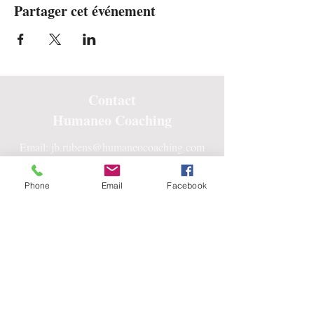
Partager cet événement
Contact
Humaneo Coaching
Email:
jb.rubens@humaneocoaching.com
Tel: +32 478 99 03 58
Phone
Email
Facebook
Centre Humaneo
9, Rue de la Roche
1470 Bousval, Belgique
Suivez-nous sur vos réseaux
préférés