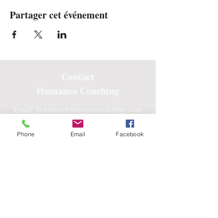
Partager cet événement
Contact
Humaneo Coaching
Email:
jb.rubens@humaneocoaching.com
Tel: +32 478 99 03 58
Phone
Email
Facebook
Centre Humaneo
9, Rue de la Roche
1470 Bousval, Belgique
Suivez-nous sur vos réseaux
préférés