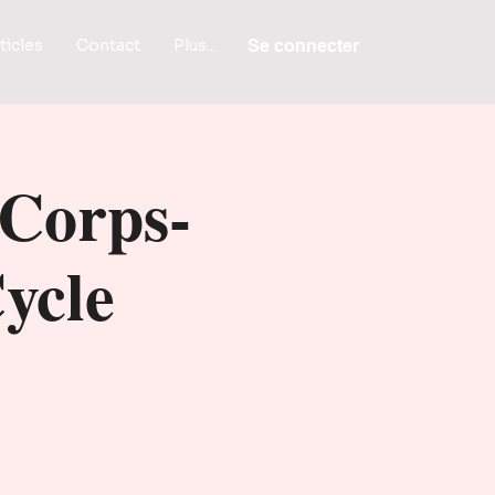
ticles
Contact
Plus...
Se connecter
 Corps-
ycle