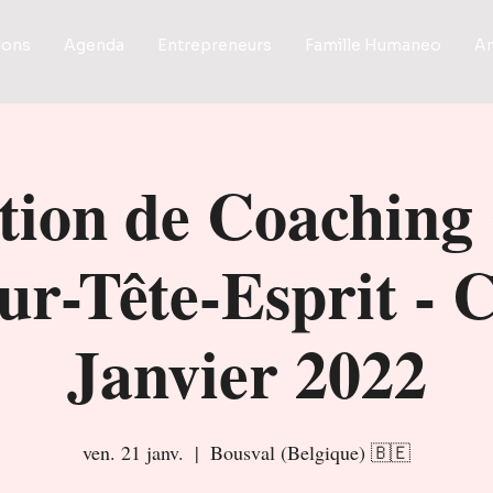
ions
Agenda
Entrepreneurs
Famille Humaneo
Ar
ion de Coaching
ur-Tête-Esprit - C
Janvier 2022
ven. 21 janv.
  |  
Bousval (Belgique) 🇧🇪