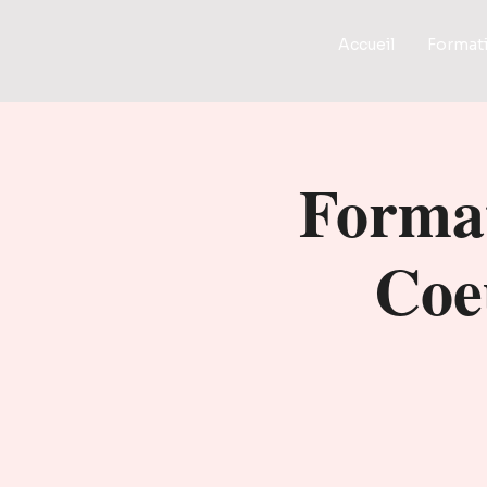
Accueil
Format
Format
Coe