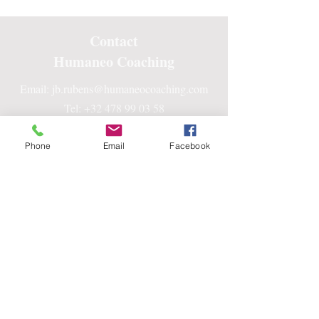
Contact
Humaneo Coaching
Email:
jb.rubens@humaneocoaching.com
Tel: +32 478 99 03 58
Centre Humaneo
Phone
Email
Facebook
9, Rue de la Roche
1470 Bousval, Belgique
Suivez-nous sur vos réseaux
préférés