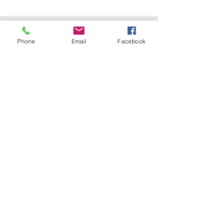
Contact
Phone
Email
Facebook
Humaneo Coaching
Email:
jb.rubens@humaneocoaching.com
Tel: +32 478 99 03 58
Centre Humaneo
9, Rue de la Roche
1470 Bousval, Belgique
Suivez-nous sur vos réseaux
préférés