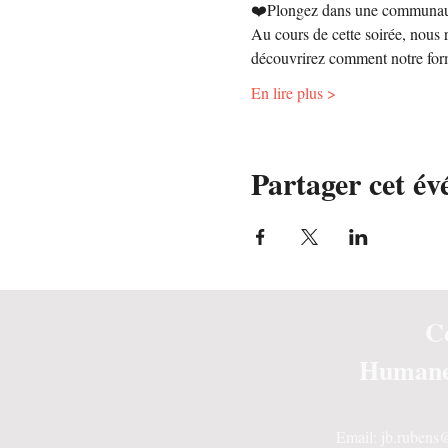
❤️Plongez dans une communauté
Au cours de cette soirée, nous r
découvrirez comment notre form
En lire plus >
Partager cet é
C
Humane
Email:
jb.ruben