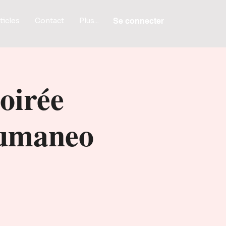
ticles
Contact
Plus...
Se connecter
Soirée
Humaneo