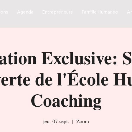
ions
Agenda
Entrepreneurs
Famille Humaneo
Ar
ation Exclusive: 
erte de l'École 
Coaching
jeu. 07 sept.
  |  
Zoom