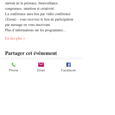
surtout de la présence, bienveillance, 
congruence, intuition et créativité.
La conférence aura lieu par vidéo conférence 
(Zoom) - vous recevrez le lien de participation 
par message en vous inscrivant.
Plus d’informations sur les programmes…
En lire plus >
Partager cet événement
Phone
Email
Facebook
Contact
Humaneo Coaching
Email:
jb.rubens@humaneocoaching.com
Tel: +32 478 99 03 58