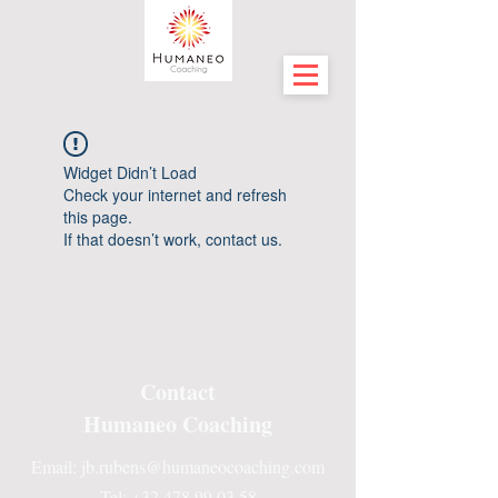
Widget Didn’t Load
Check your internet and refresh
this page.
If that doesn’t work, contact us.
Contact
Humaneo Coaching
Email:
jb.rubens@humaneocoaching.com
Tel: +32 478 99 03 58