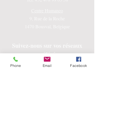
Centre Humaneo
9, Rue de la Roche
1470 Bousval, Belgique
Suivez-nous sur vos réseaux
préférés
Phone
Email
Facebook
© 2026 by Humaneo Coaching