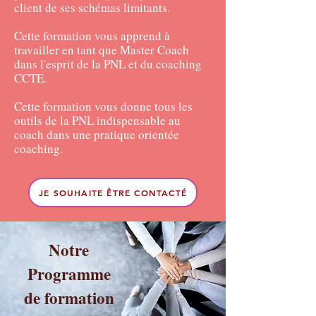
client de ses schémas limitants.
Cette formation vous apprend à
travailler en tant que Master Coach
dans l'esprit de la PNL et du coaching
CCTE.
Cette formation vous donne tous les
outils de la PNL indispensable au
coach dans une pratique orientée
coaching.
JE SOUHAITE ÊTRE CONTACTÉ
Notre
Programme
de formation