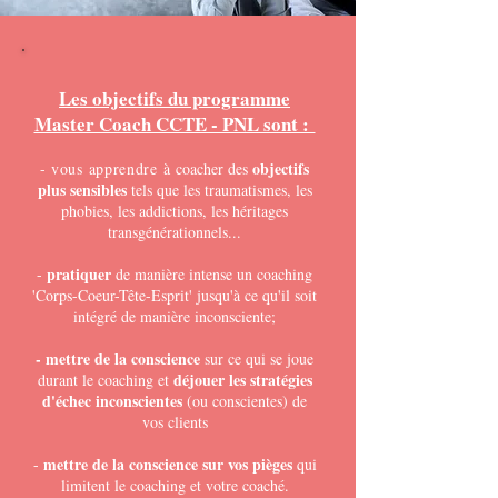
Les objectifs du programme
Master Coach CCTE - PNL sont :
objectifs
-
vous apprendre à
coacher des
plus sensibles
tels que les traumatismes, les
phobies, les addictions, les héritages
transgénérationnels...
pratiquer
-
de maniè
re intense un
coaching
'Corps-Coeur-Têt
e-Esprit' jusqu'à ce qu'il soit
intégré de manière inconsciente;
- mettre de la conscience
sur ce qui se joue
déjouer les stratégies
durant le coaching et
d'échec inconscientes
(ou conscientes) de
vos clients
mettre de la conscience sur vos pièges
-
qui
limitent le coaching et votre coaché.