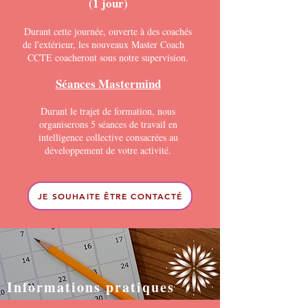
(1 jour)
Durant cette journée, ouverte à des coachés
de l'extérieur, les nouveaux Master Coach
CCTE coacheront sous notre supervision.
Séances Mastermind
Durant le trajet de formation, nous
organiserons 5 séances de travail en
intelligence collective consacrées au
développement de votre activité.
JE SOUHAITE ÊTRE CONTACTÉ
Informations pratiques