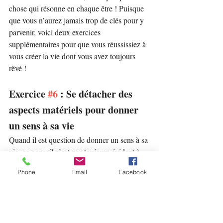
chose qui résonne en chaque être ! Puisque 
que vous n’aurez jamais trop de clés pour y 
parvenir, voici deux exercices 
supplémentaires pour que vous réussissiez à 
vous créer la vie dont vous avez toujours 
rêvé !
Exercice 
#6
 : Se détacher des 
aspects matériels pour donner 
un sens à sa vie
Quand il est question de donner un sens à sa 
vie, ce conseil n’est pas toujours évident à 
suivre… Et ce pour plusieurs raisons :
Phone
Email
Facebook
Tout d’abord, vous pouvez penser que vous 
détacher du matériel empiètera sur votre 
confort. Ensuite, vous ne vous rendez pas 
compte de l’importance que vous accordez à 