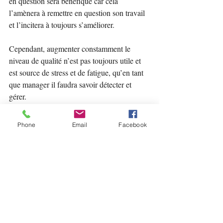
en question sera bénéfique car cela 
l’amènera à remettre en question son travail 
et l’incitera à toujours s’améliorer.
Cependant, augmenter constamment le 
niveau de qualité n’est pas toujours utile et 
est source de stress et de fatigue, qu’en tant 
que manager il faudra savoir détecter et 
gérer.
Au-delà d’un certain niveau de qualité, le 
travail peut ne pas être reconnu par 
Phone
Email
Facebook
l’interlocuteur qui ne pourra faire la 
différence. Tout l’enjeu est de savoir juger 
du niveau de qualité attendu pour éviter d’en 
faire plus, car tout le surplus sera inutile. 
Toute l’énergie dépensée et le temps passé 
pour fournir ce surplus de qualité seront 
inutiles. Le haut potentiel pourra ressentir 
une frustration si son travail ne peut être 