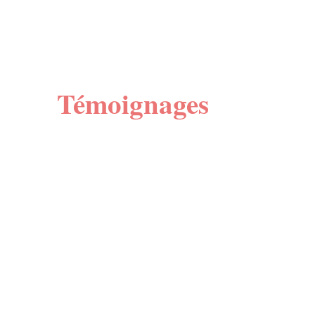
ions
Agenda
Entrepreneurs
Famille Humaneo
Ar
Témoignages