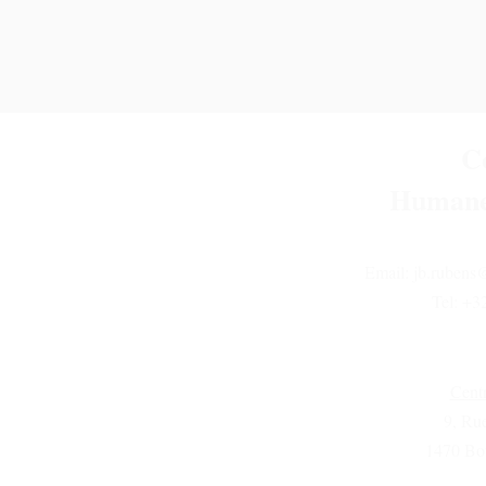
C
Humane
Email:
jb.ruben
Tel: +3
Cent
9, Ru
1470 Bou