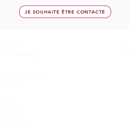
JE SOUHAITE ÊTRE CONTACTÉ
ontact
Su
o Coaching
r
s@humaneocoaching.com
2 478 99 03 58
re Humaneo
e de la Roche
sval, Belgique