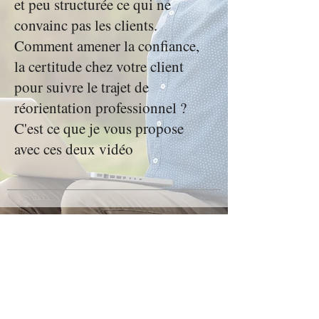
et peu structurée ce qui ne
convainc pas les clients.
Comment amener la confiance,
la certitude chez votre client
pour suivre le trajet de
réorientation professionnel ?
C'est ce que je vous propose
avec ces deux vidéo